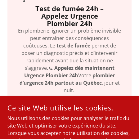
Test de fumée 24h –
Appelez Urgence
Plombier 24h
En plomberie, ignorer un problème invisible
peut entraîner des conséquences
coûteuses. Le
test de fumée
permet de
poser un diagnostic précis et d’intervenir
rapidement avant que la situation ne
s’aggrave.📞
Appelez dès maintenant
Urgence Plombier 24h
Votre
plombier
d’urgence 24h partout au Québec
, jour et
nuit.
Ce site Web utilise les cookies.
Nous utilisons des cookies pour analyser le trafic du
SERVICES DE DÉBOUCHAGE D'URGENCE
site Web et optimiser votre expérience du site.
POUR UN
DÉBOUCHAGE
, APPELEZ
URGENCE PLOMBIER
Lorsque vous acceptez notre utilisation des cookies,
24H
AU
438-889-6500
.